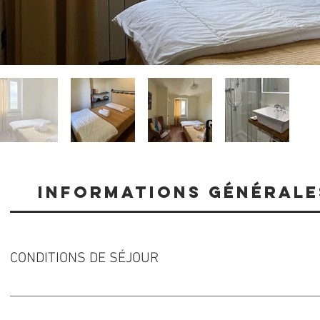
informations générale
CONDITIONS DE SÉJOUR
Accueil : De 9h00 à 12h30.Check-in : De 16h00 à 20h00.Dépar
extérieurs ne sont pas admis sans préavis et inscription à la