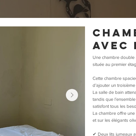
Cham
avec 
Une chambre double av
située au premier étag
Cette chambre spacieu
d’ajouter un troisième l
La salle de bain atten
tandis que l’ensemble d
satisfont tous les bes
La chambre offre une 
et sur les élégants oli
✔ Deux lits jumeaux ave