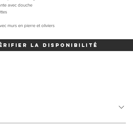
nante avec douche
ttes
ec murs en pierre et oliviers
érifier la disponibilité
ans votre chambre ou dans les espaces communs.Les invités
 pénalité de 50 €.En cas de dommage, veuillez le signaler