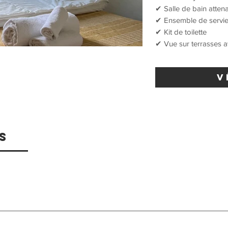
✔ Salle de bain atte
✔ Ensemble de servie
✔ Kit de toilette
✔ Vue sur terrasses av
V
s
t : Avant 11h00.Règles de séjourNe laissez pas de nourriture d
 réception.Le non-respect des règles de nettoyage entraînera une