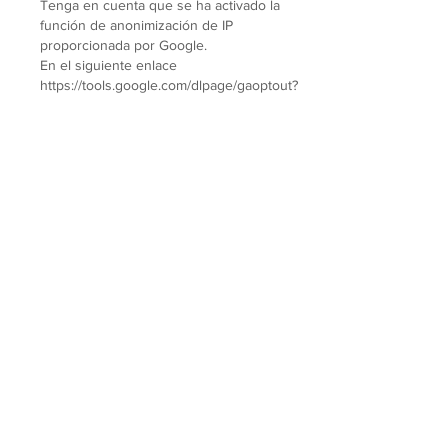
Tenga en cuenta que se ha activado la
función de anonimización de IP
proporcionada por Google.
En el siguiente enlace
https://tools.google.com/dlpage/gaoptout?
hl=it
se encuentra el complemento del
navegador para desactivar Google Analytics.
Tus derechos
Los datos identificativos de la empresa titular
del tratamiento de los datos del usuario se
encuentran al inicio del presente documento
informativo.
El listado actualizado de Encargados del
Tratamiento designados a tal efecto se
encuentra disponible en la oficina del titular.
Los interesados ​​en visualizarlo pueden
solicitar la lista completa a la siguiente